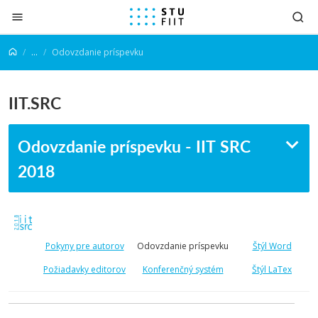
Prejsť na obsah
...
Odovzdanie príspevku
IIT.SRC
Odovzdanie príspevku - IIT SRC
2018
Pokyny pre autorov
Odovzdanie príspevku
Štýl Word
Požiadavky editorov
Konferenčný systém
Štýl LaTex