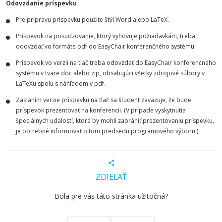
Odovzdanie príspevku
Pre prípravu príspevku použite štýl Word alebo LaTeX.
Príspevok na posudzovanie, ktorý vyhovuje požiadavkám, treba
odovzdať vo formáte pdf do EasyChair konferenčného systému.
Príspevok vo verzii na tlač treba odovzdať do EasyChair konferenčného
systému v tvare doc alebo zip, obsahujúci všetky zdrojové súbory v
LaTeXu spolu s náhľadom v pdf.
Zaslaním verzie príspevku na tlač sa študent zaväzuje, že bude
príspevok prezentovať na konferencii. (V prípade vyskytnutia
špeciálnych udalostí, ktoré by mohli zabrániť prezentovaniu príspevku,
je potrebné informovať o tom predsedu programového výboru.)
ZDIEĽAŤ
Bola pre vás táto stránka užitočná?