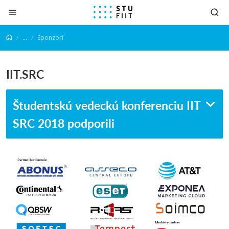
Prejsť na obsah
...
Sponzori
IIT.SRC
Študentskú vedeckú konferenciu IIT
SRC 2018 podporili