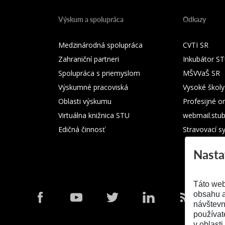
Výskum a spolupráca
Odkazy
Medzinárodná spolupráca
CVTI SR
Zahraniční partneri
Inkubátor S
Spolupráca s priemyslom
MŠVVaŠ SR
Výskumné pracoviská
Vysoké školy
Oblasti výskumu
Profesijné o
Virtuálna knižnica STU
webmail.stu
Edičná činnosť
Stravovací s
Nasta
Táto web
obsahu a
návštevn
používat
v oblasti