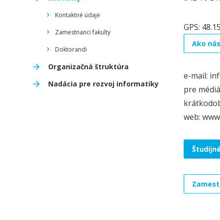
Kontaktné údaje
GPS: 48.1
Zamestnanci fakulty
Ako nás
Doktorandi
Organizačná štruktúra
e-mail: inf
Nadácia pre rozvoj informatiky
pre médiá:
krátkodob
web: www.f
Študijn
Zamestn