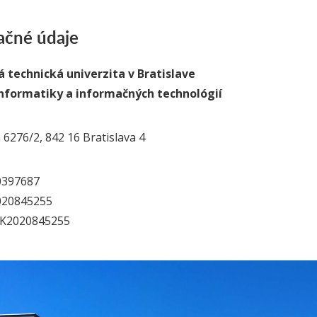
ačné údaje
 technická univerzita v Bratislave
informatiky a informačných technológií
 6276/2, 842 16 Bratislava 4
397687
20845255
SK2020845255