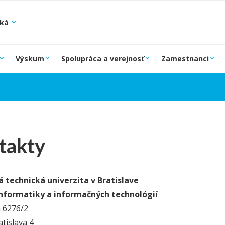
ská
Výskum
Spolupráca a verejnosť
Zamestnanci
takty
 technická univerzita v Bratislave
informatiky a informačných technológií
a 6276/2
atislava 4