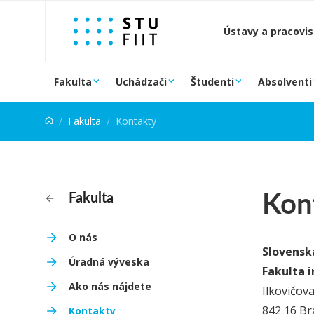
Prejsť na obsah
Ústavy a pracovi
Fakulta
Uchádzači
Študenti
Absolventi
Fakulta
Kontakty
Kon
Fakulta
O nás
Slovenská
Úradná výveska
Fakulta 
Ako nás nájdete
Ilkovičov
842 16 Br
Kontakty