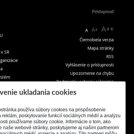
Prístupnosť
A++
A+
A
TU
Čiernobiela verzia
Mapa stránky
 v SR
RSS
rganizácie
Vyhlásenie o prístupnosti
ba
Upozornenie na chybu
ystém
Podmienky ochrany súkromia
venie ukladania cookies
Využívanie cookies
stránka používa súbory cookies na prispôsobenie
 reklám, poskytovanie funkcií sociálnych médií a analýzu
osti používame súbory cookie. Informácie o tom, ako
e naše webové stránky, poskytujeme aj našim partnerom
 sociálnych médií, inzercie a analýzy. Títo partneri môžu