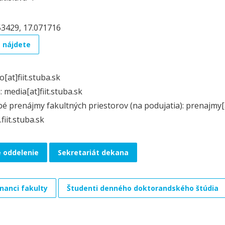
53429, 17.071716
 nájdete
o[at]fiit.stuba.sk
 media[at]fiit.stuba.sk
é prenájmy fakultných priestorov (na podujatia): prenajmy[at
iit.stuba.sk
é oddelenie
Sekretariát dekana
anci fakulty
Študenti denného doktorandského štúdia