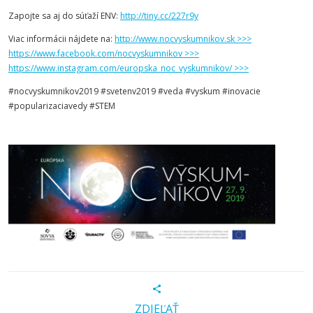
Zapojte sa aj do súťaží ENV:
http://tiny.cc/227r9y
Viac informácii nájdete na:
http://www.nocvyskumnikov.sk >>>
https://www.facebook.com/nocvyskumnikov >>>
https://www.instagram.com/europska_noc_vyskumnikov/ >>>
#nocvyskumnikov2019 #svetenv2019 #veda #vyskum #inovacie
#popularizaciavedy #STEM
ZDIEĽAŤ