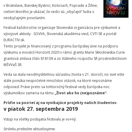
v Bratislave, Banskej Bystrici, Košiciach, Poprade a Žiline,
cieľom ktorého je ukázať, že vedci sú „obyčajní“ ľudia s
neobyčajným povolaním.
Festival každoročne organizuje Slovenská organizácia pre výskumné a
vývojové aktivity - SOVVA, Slovenská akadémia vied, CVTI SR a portál
EURACTIV.sk.
Tento projekt je financovaný z programu Európskej únie na podporu
výskumu a inovácií Horizont 2020 v rámci grantu Marie Skłodowska-Curie
grantová zmluva číslo 818109 a zo štátneho rozpočtu SR prostredníctvom
MŠVVaŠ SR.
Veda sa stala neodmysliteľnou súčasťou života v 21. storočí, no svet ešte
stále ponúka nespočetné množstvo otázok, na ktoré nepoznáme
odpoveď. Práve preto sa tohtoročný festival vedy Európska noc
výskumníkov zameria na tému
„Život ako ho (ne)poznáme“
.
Príďte sa pozrieť aj na vynikajúce projekty našich študentov.
v piatok 27. septembra 2019
Vstup na všetky podujatia festivalu je vo+ný.
Stránku priebežne aktualizujeme.