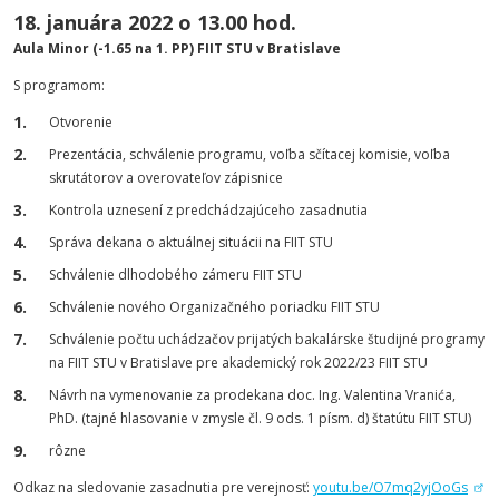
18. januára 2022 o 13.00 hod.
Aula Minor (-1.65 na 1. PP) FIIT STU v Bratislave
S programom:
Otvorenie
Prezentácia, schválenie programu, voľba sčítacej komisie, voľba
skrutátorov a overovateľov zápisnice
Kontrola uznesení z predchádzajúceho zasadnutia
Správa dekana o aktuálnej situácii na FIIT STU
Schválenie dlhodobého zámeru FIIT STU
Schválenie nového Organizačného poriadku FIIT STU
Schválenie počtu uchádzačov prijatých bakalárske študijné programy
na FIIT STU v Bratislave pre akademický rok 2022/23 FIIT STU
Návrh na vymenovanie za prodekana doc. Ing. Valentina Vranića,
PhD. (tajné hlasovanie v zmysle čl. 9 ods. 1 písm. d) štatútu FIIT STU)
rôzne
Odkaz na sledovanie zasadnutia pre verejnosť:
youtu.be/O7mq2yjOoGs