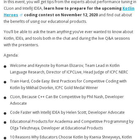
In this event, you will get tips from the experts about performance tuning in
CLion and IntelliJ IDEA,
learn how to prepare for the upcoming
Kotlin
Heroes
coding contest on November 12, 2020
and find out about
the benefits of using our educational products.
You’ll be able to ask the team anything you’ve ever wanted to know about
Kotlin, IDEs, and tools both in the chat and during the live Q&A sessions
with the presenters.
Agenda:
Welcome and Keynote by Roman Elizarov, Team Lead in Kotlin
Language Research, Director of ICPCLive, Head Judge of ICPC NERC
Train Hard, Code Easy: Best Practices for Competitive Coding with
Kotlin by Mikhail Dvorkin, ICPC Gold Medal Winner
CLion, Because C++ Can Be Competitive by Phil Nash, Developer
Advocate
Code Faster with IntelliJ IDEA by Helen Scott, Developer Advocate
Educational Products for Academia and Competitive Programming by
Olga Telezhnaya, Developer at Educational Products
10 Reasons Why Educators Choose Kotlin by Ksenia Shneyveys, Kotlin