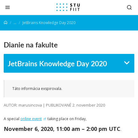
Prejsť na obsah
...
JetBrains Knowledge Day 2020
Dianie na fakulte
JetBrains Knowledge Day 2020
Táto informácia exspirovala.
AUTOR: marusincova | PUBLIKOVANÉ 2. november 2020
A special
online event
taking place on Friday,
November 6, 2020, 11:00 am – 2:00 pm UTC
.