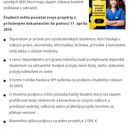
vysokých škôl, ktorí majú záujem získavať kvalitné
vzdelanie v zahraničí.
Študenti môžu posielať svoje projekty s
priloženými dokumentmi do polnoci 11. apríla
2019.
Štipendium je určené pre vysokoškolských študentov, ktorí študujú v
odbore právo, ekonomika, informatika, technika, prírodné a humanitné
vedy alebo v oblasti medicíny.
V rámci štipendijného programu Hlavička budú poskytované štipendiá
študentom na zahraničné študijné pobyty, letné školy, stáže, výskumné
pobyty kdekoľvek vo svete.
V tomto ročníku Nadácia SPP vyčlenila na podporu študentov celkovo
30 000 €.
O finančnú podporu môže požiadať každý študent, ktorý má záujem
prehlbovať svoje vedomosti a know-how vo svojom odbore a
predstaví vedecký, odborný alebo praktický projekt, ktorému sa
plánuje venovať.
Maximálna výška podpory na jeden projekt je 3 000 €.