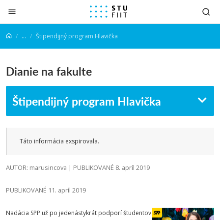
Prejsť na obsah
...
Štipendijný program Hlavička
Dianie na fakulte
Štipendijný program Hlavička
Táto informácia exspirovala.
AUTOR: marusincova | PUBLIKOVANÉ 8. apríl 2019
PUBLIKOVANÉ 11. apríl 2019
Nadácia SPP už po jedenástykrát podporí študentov