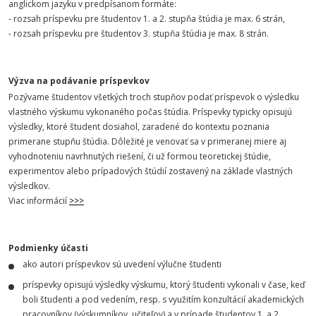
anglickom jazyku v predpísanom formáte:
- rozsah príspevku pre študentov 1. a 2. stupňa štúdia je max. 6 strán,
- rozsah príspevku pre študentov 3. stupňa štúdia je max. 8 strán.
Výzva na podávanie príspevkov
Pozývame študentov všetkých troch stupňov podať príspevok o výsledku
vlastného výskumu vykonaného počas štúdia. Príspevky typicky opisujú
výsledky, ktoré študent dosiahol, zaradené do kontextu poznania
primerane stupňu štúdia. Dôležité je venovať sa v primeranej miere aj
vyhodnoteniu navrhnutých riešení, či už formou teoretickej štúdie,
experimentov alebo prípadových štúdií zostavený na základe vlastných
výsledkov.
Viac informácií
>>>
Podmienky účasti
ako autori príspevkov sú uvedení výlučne študenti
príspevky opisujú výsledky výskumu, ktorý študenti vykonali v čase, keď
boli študenti a pod vedením, resp. s využitím konzultácií akademických
pracovníkov (výskumníkov, učiteľov) a v prípade študentov 1. a 2.