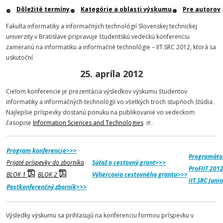
Dôležité termíny
Kategórie a oblasti výskumu
Pre autorov
Fakulta informatiky a informačných technológií Slovenskej technickej
univerzity v Bratislave pripravuje študentskú vedeckú konferenciu
zameranú na informatiku a informačné technológie – IIT.SRC 2012
, ktorá sa
uskutoční
25. apríla 2012
Cieľom konferencie je prezentácia výsledkov výskumu študentov
informatiky a informačných technológií vo všetkých troch stupňoch štúdia.
Najlepšie príspevky dostanú ponuku na publikovanie vo vedeckom
časopise
Information Sciences and Technologies
.
Program konferencie>>>
Programáto
Prijaté príspevky do zborníka
Súťaž o cestovný grant>>>
ProFIIT 2012
BLOK 1
BLOK 2
Výhercovia cestovného grantu>>>
IIT.SRC Juni
Postkonferenčný zborník>>>
Výsledky výskumu sa prihlasujú na konferenciu formou príspevku v