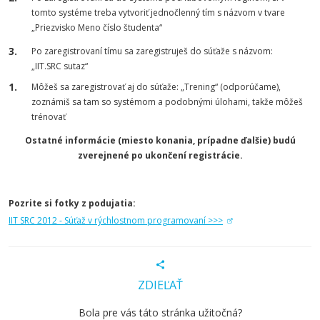
tomto systéme treba vytvoriť jednočlenný tím s názvom v tvare
„Priezvisko Meno číslo študenta“
Po zaregistrovaní tímu sa zaregistruješ do súťaže s názvom:
„IIT.SRC sutaz“
Môžeš sa zaregistrovať aj do súťaže: „Trening“ (odporúčame),
zoznámiš sa tam so systémom a podobnými úlohami, takže môžeš
trénovať
Ostatné informácie (miesto konania, prípadne ďalšie) budú
zverejnené po ukončení registrácie.
Pozrite si fotky z podujatia:
IIT SRC 2012 - Súťaž v rýchlostnom programovaní >>>
ZDIEĽAŤ
Bola pre vás táto stránka užitočná?