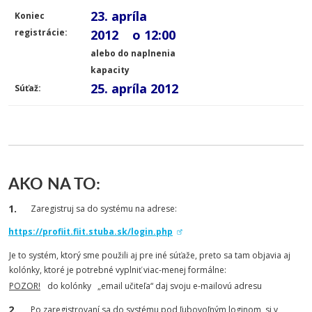
23. apríla
Koniec
registrácie:
2012 o 12:00
alebo do naplnenia
kapacity
25. apríla 2012
Súťaž:
AKO NA TO:
Zaregistruj sa do systému na adrese:
https://profiit.fiit.stuba.sk/login.php
Je to systém, ktorý sme použili aj pre iné súťaže, preto sa tam objavia aj
kolónky, ktoré je potrebné vyplniť viac-menej formálne:
POZOR!
do kolónky „email učiteľa“ daj svoju e-mailovú adresu
Po zaregistrovaní sa do systému pod ľubovoľným loginom, si v