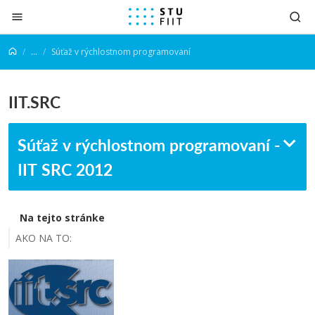
Prejsť na obsah
...
Súťaž v rýchlostnom programovaní
IIT.SRC
Súťaž v rýchlostnom programovaní -
IIT SRC 2012
Na tejto stránke
AKO NA TO: