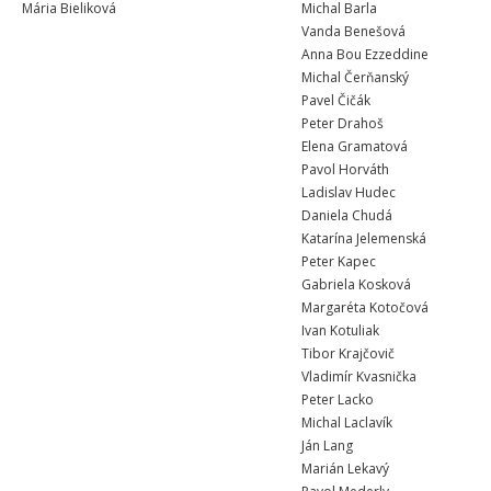
Mária Bieliková
Michal Barla
Vanda Benešová
Anna Bou Ezzeddine
Michal Čerňanský
Pavel Čičák
Peter Drahoš
Elena Gramatová
Pavol Horváth
Ladislav Hudec
Daniela Chudá
Katarína Jelemenská
Peter Kapec
Gabriela Kosková
Margaréta Kotočová
Ivan Kotuliak
Tibor Krajčovič
Vladimír Kvasnička
Peter Lacko
Michal Laclavík
Ján Lang
Marián Lekavý