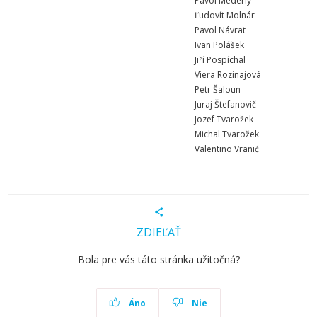
Pavol Mederly
Ľudovít Molnár
Pavol Návrat
Ivan Polášek
Jiří Pospíchal
Viera Rozinajová
Petr Šaloun
Juraj Štefanovič
Jozef Tvarožek
Michal Tvarožek
Valentino Vranić
ZDIEĽAŤ
Bola pre vás táto stránka užitočná?
Áno
Nie