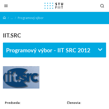
Prejsť na obsah
...
Programový výbor
IIT.SRC
Programový výbor - IIT SRC 2012
Predseda:
Členovia: