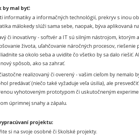
 by mal byť:
ti informatiky a informačných technológií, prekryv s inou o
tika málokedy slúži sama sebe, naopak, býva aplikovaná na 
vý či inovatívny - softvér a IT sú silným nástrojom, ktorým a
pšovanie života, uľahčovanie náročných procesov, riešenie 
iadnite sa okolo seba a uvidíte čo všetko by sa dalo riešiť. 
 nový spôsob, ako sa zahrať.
iastočne realizovaný či overený - vašim cieľom by nemalo by
hol predávať (niečo také vyžaduje veľa úsilia), ale presve
enou vyhotoveným prototypom či uskutočneným experime
kom úprimnej snahy a zápalu.
vypracúvaní projektu:
e si na svoje osobné či školské projekty.