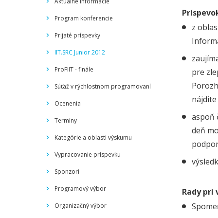
Aktuálne informácie
Príspevok
Program konferencie
z oblas
Prijaté príspevky
Informa
IIT.SRC Junior 2012
zaujíma
ProFIIT - finále
pre zle
Porozhl
Súťaž v rýchlostnom programovaní
nájdite
Ocenenia
aspoň č
Termíny
deň mo
Kategórie a oblasti výskumu
podpor
Vypracovanie príspevku
výsled
Sponzori
Programový výbor
Rady pri 
Spomeňt
Organizačný výbor