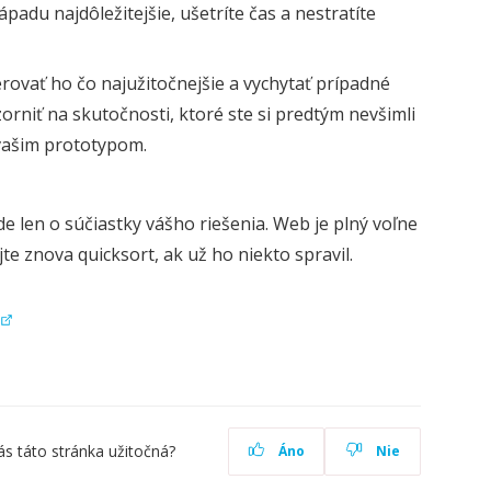
ápadu najdôležitejšie, ušetríte čas a nestratíte
ovať ho čo najužitočnejšie a vychytať prípadné
rniť na skutočnosti, ktoré ste si predtým nevšimli
 vašim prototypom.
de len o súčiastky vášho riešenia. Web je plný voľne
 znova quicksort, ak už ho niekto spravil.
ás táto stránka užitočná?
Áno
Nie