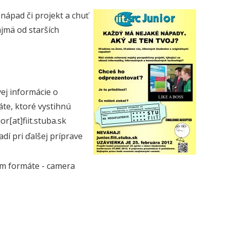
nápad či projekt a chuť
ajmä od starších
ej informácie o
te, ktoré vystihnú
r[at]fiit.stuba.sk
dí pri ďalšej príprave
om formáte - camera