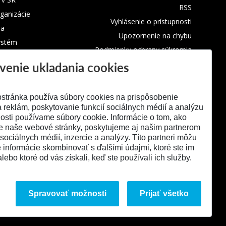
RSS
rganizácie
Vyhlásenie o prístupnosti
ba
Upozornenie na chybu
ystém
Podmienky ochrany súkromia
venie ukladania cookies
Využívanie cookies
stránka používa súbory cookies na prispôsobenie
 reklám, poskytovanie funkcií sociálnych médií a analýzu
osti používame súbory cookie. Informácie o tom, ako
e naše webové stránky, poskytujeme aj našim partnerom
 sociálnych médií, inzercie a analýzy. Títo partneri môžu
é informácie skombinovať s ďalšími údajmi, ktoré ste im
alebo ktoré od vás získali, keď ste používali ich služby.
Spravovať možnosti
Prijať všetko