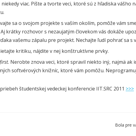
 niekedy viac. Píšte a tvorte veci, ktoré sú z hľadiska vášho n
u.
vajte sa o svojom projekte s vaším okolím, pomôže vám smer
 Aj krátky rozhovor s nezaujatým človekom vás dokáže upozo
vďaka vašemu zápalu pre projekt. Nechajte ľudí pohrať sa s
tajte kritiku, nájdite v nej konštruktívne prvky.
irst.
Nerobte znova veci, ktoré spravil niekto iný, najmä ak i
ných softvérových knižníc, ktoré vám pomôžu. Neprogramujte
i priebeh študentskej vedeckej konferencie IIT.SRC 2011
>>>
Bola pre v