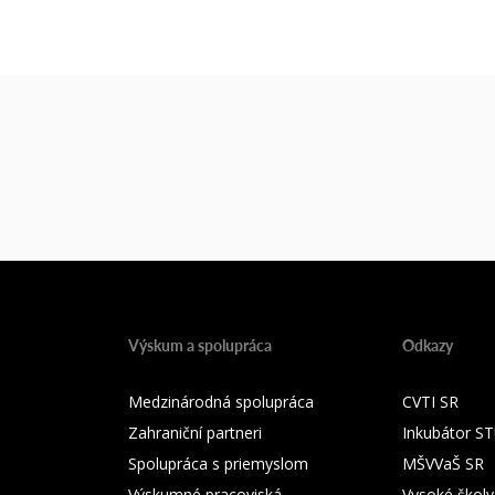
Výskum a spolupráca
Odkazy
Medzinárodná spolupráca
CVTI SR
Zahraniční partneri
Inkubátor S
Spolupráca s priemyslom
MŠVVaŠ SR
Výskumné pracoviská
Vysoké školy