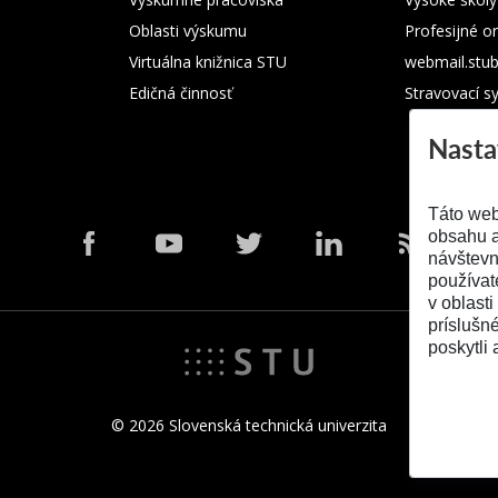
Oblasti výskumu
Profesijné o
Virtuálna knižnica STU
webmail.stu
Edičná činnosť
Stravovací s
Nasta
Táto web
obsahu a
návštevn
používat
v oblasti
príslušn
poskytli 
© 2026 Slovenská technická univerzita