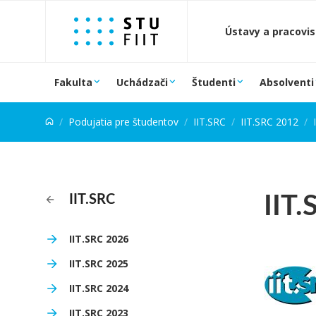
Prejsť na obsah
Ústavy a pracovi
Fakulta
Uchádzači
Študenti
Absolventi
Podujatia pre študentov
IIT.SRC
IIT.SRC 2012
IIT.
IIT.SRC
IIT.SRC 2026
IIT.SRC 2025
IIT.SRC 2024
IIT.SRC 2023