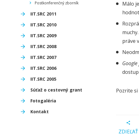
Postkonferenčný zborník
Málo je
hodnot
IIT.SRC 2011
Rozprá
IIT.SRC 2010
muchy.
IIT.SRC 2009
práve 
IIT.SRC 2008
Neodmie
IIT.SRC 2007
Google f
IIT.SRC 2006
dostup
IIT.SRC 2005
Súťaž o cestovný grant
Pozrite s
Fotogaléria
Kontakt
ZDIEĽAŤ