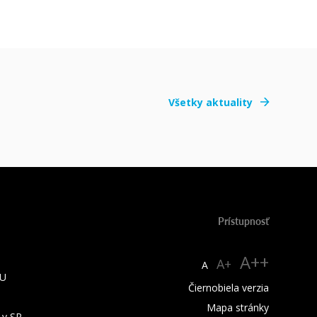
Všetky aktuality
Prístupnosť
A++
A+
A
TU
Čiernobiela verzia
Mapa stránky
 v SR