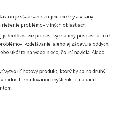
blasťou je však samozrejme možný a vítaný.
riešenie problémov v iných oblastiach.
j jednotlivec vie priniesť významný príspevok či už
problémov, vzdelávanie, alebo aj zábavu a oddych.
Alebo ukážte na webe niečo, čo iní nevidia. Alebo
ť vytvoriť hotový produkt, ktorý by sa na druhý
dčiť vhodne formulovanou myšlienkou nápadu,
ntom.