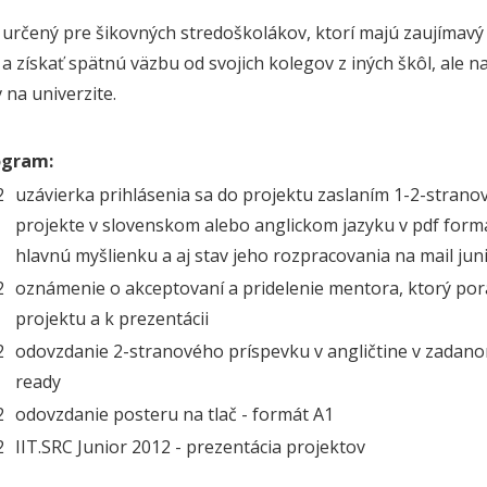
e určený pre šikovných stredoškolákov, ktorí majú zaujímavý 
 a získať spätnú väzbu od svojich kolegov z iných škôl, ale n
 na univerzite.
gram:
12
uzávierka prihlásenia sa do projektu zaslaním 1-2-stranov
projekte v slovenskom alebo anglickom jazyku v pdf formá
hlavnú myšlienku a aj stav jeho rozpracovania na mail junio
12
oznámenie o akceptovaní a pridelenie mentora, ktorý pora
projektu a k prezentácii
12
odovzdanie 2-stranového príspevku v angličtine v zadan
ready
12
odovzdanie posteru na tlač - formát A1
12
IIT.SRC Junior 2012 - prezentácia projektov