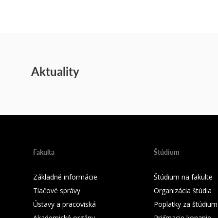
Aktuality
Fakulta
Štúdium
Základné informácie
Štúdium na fakulte
Tlačové správy
Organizácia štúdia
Ústavy a pracoviská
Poplatky za štúdium
Akademické orgány
Prijímacie konanie