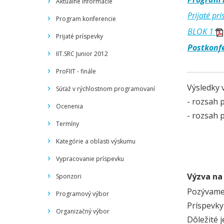
Aktuálne informácie
Prijaté pr
Program konferencie
BLOK 1
Prijaté príspevky
Postkonf
IIT.SRC Junior 2012
ProFIIT - finále
Výsledky 
Súťaž v rýchlostnom programovaní
- rozsah p
Ocenenia
- rozsah 
Termíny
Kategórie a oblasti výskumu
Vypracovanie príspevku
Výzva na
Sponzori
Pozývame 
Programový výbor
Príspevky
Organizačný výbor
Dôležité 