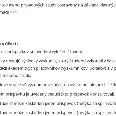
tov alebo prípadových štúdií zostavený na základe vlastnýc
rmácií
>>>
y účasti
ori príspevkov sú uvedení výlučne študenti
ky opisujú výsledky výskumu, ktorý študenti vykonali v čase,
ácií akademických pracovníkov (výskumníkov, učiteľov) a v p
andského štúdia,
dové štúdie sú významnou súčasťou výskumu, ale pre IIT.SR
om príspevku je uvedený vedúci (kto príspevok konzultoval)
tudent môže zaslať len jeden príspevok (netýka sa sprievodn
tudent môže zaslať len jeden príspevok (netýka sa sprievodn