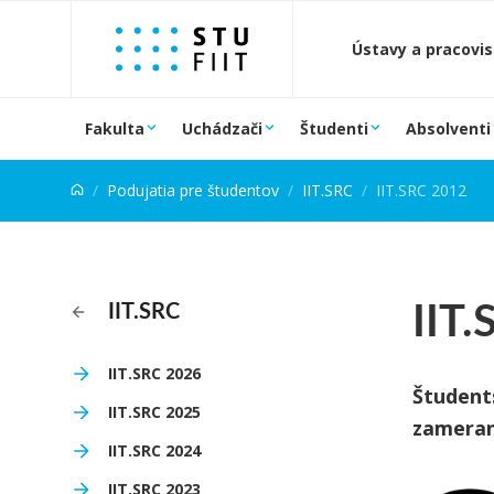
Prejsť na obsah
Ústavy a pracovi
Fakulta
Uchádzači
Študenti
Absolventi
Podujatia pre študentov
IIT.SRC
IIT.SRC 2012
IIT
IIT.SRC
IIT.SRC 2026
Študent
IIT.SRC 2025
zameran
IIT.SRC 2024
IIT.SRC 2023