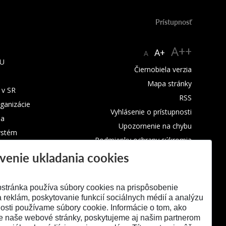
Prístupnosť
A++
A+
A
TU
Čiernobiela verzia
Mapa stránky
 v SR
RSS
rganizácie
Vyhlásenie o prístupnosti
ba
Upozornenie na chybu
ystém
Podmienky ochrany súkromia
venie ukladania cookies
Využívanie cookies
stránka používa súbory cookies na prispôsobenie
 reklám, poskytovanie funkcií sociálnych médií a analýzu
osti používame súbory cookie. Informácie o tom, ako
e naše webové stránky, poskytujeme aj našim partnerom