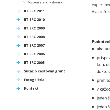
Postkonferenčný zborník
experimen
IIT.SRC 2011
Viac info
IIT.SRC 2010
IIT.SRC 2009
IIT.SRC 2008
Podmienk
IIT.SRC 2007
ako aut
IIT.SRC 2006
príspev
IIT.SRC 2005
konzult
Súťaž o cestovný grant
doktor
Fotogaléria
prehľa
Kontakt
v každ
jeden š
jeden š