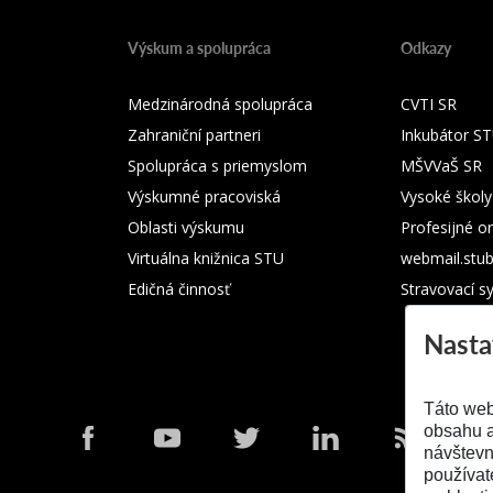
Výskum a spolupráca
Odkazy
Medzinárodná spolupráca
CVTI SR
Zahraniční partneri
Inkubátor S
Spolupráca s priemyslom
MŠVVaŠ SR
Výskumné pracoviská
Vysoké školy
Oblasti výskumu
Profesijné o
Virtuálna knižnica STU
webmail.stu
Edičná činnosť
Stravovací s
Nasta
Táto web
obsahu a
návštevn
používat