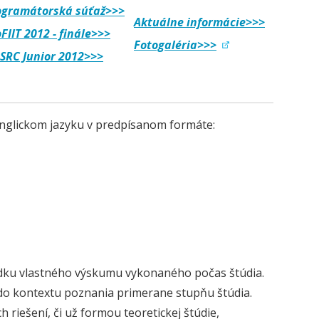
ogramátorská súťaž>>>
Aktuálne informácie>>>
FIIT 2012 - finále>>>
Fotogaléria>>>
.SRC Junior 2012>>>
anglickom jazyku v predpísanom formáte:
edku vlastného výskumu vykonaného počas štúdia.
é do kontextu poznania primerane stupňu štúdia.
 riešení, či už formou teoretickej štúdie,