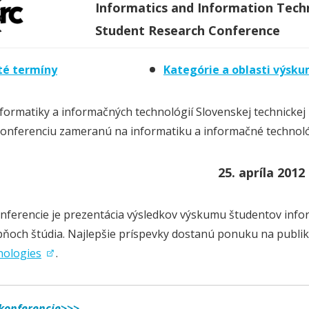
Informatics and Information Tech
Student Research Conference
té termíny
Kategórie a oblasti výsk
nformatiky a informačných technológií Slovenskej technickej 
onferenciu zameranú na informatiku a informačné technoló
25. apríla 2012
nferencie je prezentácia výsledkov výskumu študentov infor
pňoch štúdia. Najlepšie príspevky dostanú ponuku na publ
nologies
.
konferencie>>>