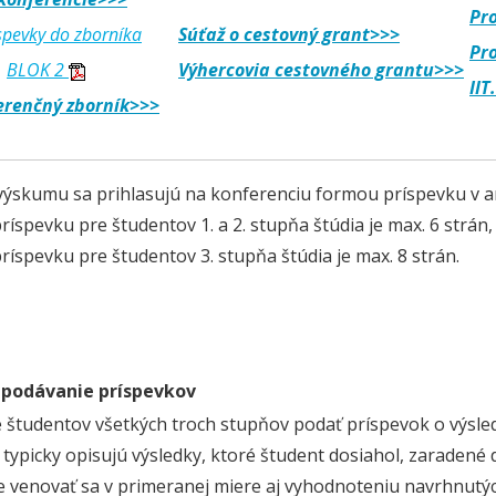
Pr
íspevky do zborníka
Súťaž o cestovný grant>>>
Pro
BLOK 2
Výhercovia cestovného grantu>>>
IIT
erenčný zborník>>>
výskumu sa prihlasujú na konferenciu formou príspevku v 
ríspevku pre študentov 1. a 2. stupňa štúdia je max. 6 strán,
príspevku pre študentov 3. stupňa štúdia je max. 8 strán.
 podávanie príspevkov
študentov všetkých troch stupňov podať príspevok o výsl
 typicky opisujú výsledky, ktoré študent dosiahol, zaraden
je venovať sa v primeranej miere aj vyhodnoteniu navrhnutých