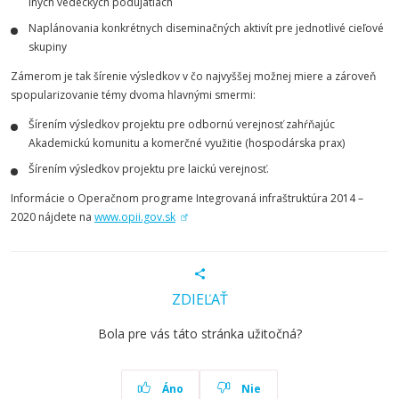
iných vedeckých podujatiach
Naplánovania konkrétnych diseminačných aktivít pre jednotlivé cieľové
skupiny
Zámerom je tak šírenie výsledkov v čo najvyššej možnej miere a zároveň
spopularizovanie témy dvoma hlavnými smermi:
Šírením výsledkov projektu pre odbornú verejnosť zahŕňajúc
Akademickú komunitu a komerčné využitie (hospodárska prax)
Šírením výsledkov projektu pre laickú verejnosť.
Informácie o Operačnom programe Integrovaná infraštruktúra 2014 –
2020 nájdete na
www.opii.gov.sk
ZDIEĽAŤ
Bola pre vás táto stránka užitočná?
Áno
Nie