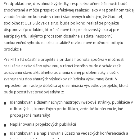
Predpokladané, dosiahnuté výsledky, resp. uskutočnené činnosti budú
zhodnotené a môžu prispieť k efektívnej realizácii ako v regionálnom tak aj
v nadnárodnom kontexte v rámci stanovených úloh tým, že žiadateľ,
spoločnosť OLTIS Slovakia s.r.o. bude po konci realizácie projektu
disponovať produktmi, ktoré sú nové tak pre slovenský ako aj pre
európsky trh. Takýmto procesom dosiahne žiadateľ nespornú
konkurenčnú výhodu na trhu, a taktiež otvára nové možnosti odbytu
produkcie.
Pre FIIT STU účasť na projekte a pridaná hodnota spočíva v možnosti
realizácie nezávislého výskumu, v rámci ktorého bude dochádzať k
posúvaniu stavu aktuálneho poznania danej problematiky a tiež k
zverejneniu dosiahnutých výsledkov z hľadiska výskumnej časti. V
neposlednom rade je dôležitá aj diseminácia výsledkov projektu, ktorá
bude pozostávať predovšetkým z:
Identifikovania diseminačných nástrojov (webové stránky, publikácie v
odborných aj komerčných periodikách, vedecké konferencie, iné
propagačné materiály)
Naplánovania projektových publikácií
Identifikovania a naplánovania účasti na vedeckých konferenciách a