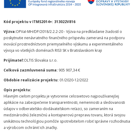
Kód projektu v ITMS2014+: 313022V816
Výzva:
OPVaI-MH/DP/2018/2.2.2-20 - Výzva na predkladanie žiadostí o
poskytnutie nenávratného finančného príspevku zameraná na podporu
inovácií prostredníctvom priemyselného výskumu a experimentálneho
vývoja vo všetkých doménach RIS3 SK v Bratislavskom kraji
Prijímateľ:
OLTIS Slovakia s.r.o.
Celková zazmluvnená suma:
905 907,34 €
Obdobie realizácie projektu:
01/2020-12/2022
Opis projektu:
Hlavným cieľom projektu je vytvorenie celosvetovo najpoužívanejšej
aplikácie na zabezpečenie transparentnosti, nemennosti a sledovanosti
údajov v odberateľsko-dodávateľskom reťazci, so zameraním na
medzinárodnú železničnú a kontajnerovú prepravu tovaru, ktorá svojou
unikátnou technológiou pomôže spotrebiteľom robiť správne rozhodnutia
a výrobcom ochrániť ich značky.