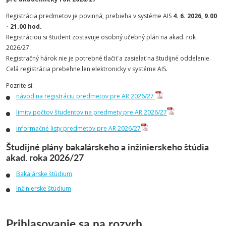
Registrácia predmetov je povinná, prebieha v systéme AIS
4. 6. 2026, 9.00
- 21.00 hod.
Registráciou si študent zostavuje osobný učebný plán na akad. rok
2026/27.
Registračný hárok nie je potrebné tlačiť a zasielať na študijné oddelenie.
Celá registrácia prebehne len elektronicky v systéme AIS.
Pozrite si:
návod na registráciu predmetov pre AR 2026/27
limity počtov študentov na predmety pre AR 2026/27
informačné listy predmetov pre AR 2026/27
Študijné plány bakalárskeho a inžinierskeho štúdia
akad. roka 2026/27
Bakalárske štúdium
Inžinierske štúdium
Prihlasovanie sa na rozvrh