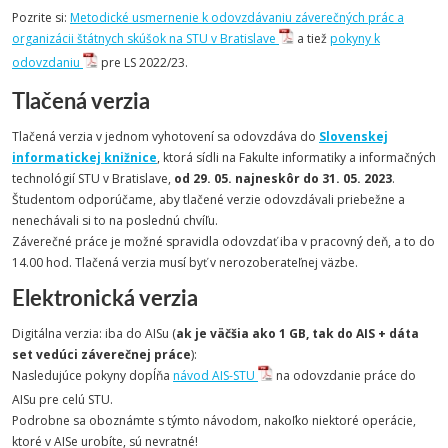
Pozrite si:
Metodické usmernenie k odovzdávaniu záverečných prác a
organizácii štátnych skúšok na STU v Bratislave
a tiež
pokyny k
odovzdaniu
pre LS 2022/23.
Tlačená verzia
Tlačená verzia v jednom vyhotovení sa odovzdáva do
Slovenskej
informatickej knižnice
, ktorá sídli na Fakulte informatiky a informačných
technológií STU v Bratislave,
od 29. 05. najneskôr do 31. 05. 2023
.
Študentom odporúčame, aby tlačené verzie odovzdávali priebežne a
nenechávali si to na poslednú chvíľu.
Záverečné práce je možné spravidla odovzdať iba v pracovný deň, a to do
14.00 hod. Tlačená verzia musí byť v nerozoberateľnej väzbe.
Elektronická verzia
Digitálna verzia: iba do AISu (
ak je väčšia ako 1 GB, tak do AIS + dáta
set vedúci záverečnej práce
):
Nasledujúce pokyny dopĺňa
návod AIS-STU
na odovzdanie práce do
AISu pre celú STU.
Podrobne sa oboznámte s týmto návodom, nakoľko niektoré operácie,
ktoré v AISe urobíte, sú nevratné!