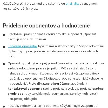
Každá záverečná práca musí prejsť kontrolou
originality
v centrálnom
registri záverečných prác.
Pridelenie oponentov a hodnotenie
Predloženú prácu hodnotia vedúci projektu a oponent. Oponent
navrhuje v posudku známku.
Pridelenie oponentov
býva známe niekoľko dní/týždňov po odovzdaní
diplomových prác, po administratívnom spracovaní odovzdaných
prác.
Oponent by mal byť schopný posúdiť úroveň vypracovania projektu na
základe odovzdanej práce a jej príloh. Môže sa však stať, že toho
nebude schopný (napr. študent chybne pripravil výstupy na dátový
nosič, alebo oponent nemá k dispozícii potrebné technické vybavenie
na posúdenie). Preto
dôrazne odporúčame
, aby študent
kontaktoval oponenta
svojho projektu a výsledky projektu
osobne
predviedol
, aby sa vyhlo nedorozumeniam, ktoré by mohli viesť k
neúspešnej obhajobe.
Posudky vedúceho a najmä oponenta sú významným vstupom do