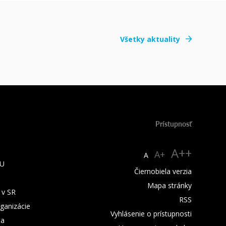
Všetky aktuality
Prístupnosť
A++
A+
A
TU
Čiernobiela verzia
Mapa stránky
 v SR
RSS
rganizácie
Vyhlásenie o prístupnosti
ba