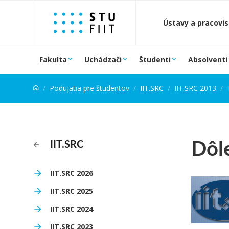
Prejsť na obsah
Ústavy a pracovi
Fakulta
Uchádzači
Študenti
Absolventi
Podujatia pre študentov
IIT.SRC
IIT.SRC 2013
Dôle
IIT.SRC
IIT.SRC 2026
IIT.SRC 2025
IIT.SRC 2024
IIT.SRC 2023