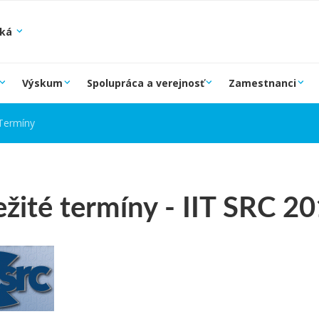
ská
Výskum
Spolupráca a verejnosť
Zamestnanci
Termíny
žité termíny - IIT SRC 2