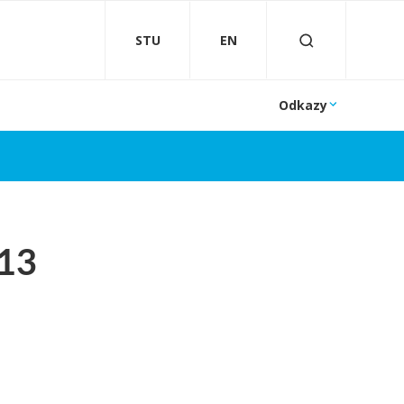
STU
EN
Odkazy
013