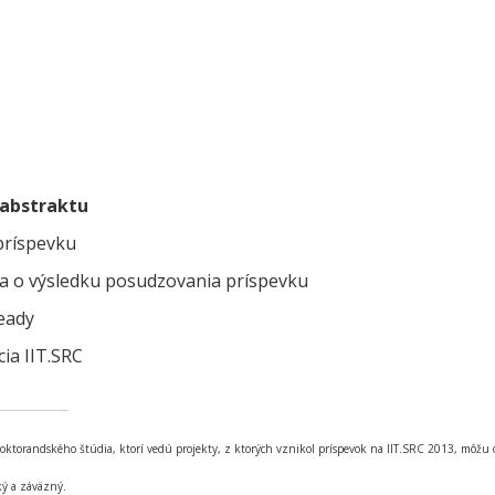
 abstraktu
príspevku
a o výsledku posudzovania príspevku
eady
ia IIT.SRC
doktorandského štúdia, ktorí vedú projekty, z ktorých vznikol príspevok na IIT.SRC 2013, môžu o
ký a záväzný.