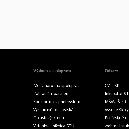
Výskum a spolupráca
Odkazy
Medzinárodná spolupráca
CVTI SR
Zahraniční partneri
Inkubátor S
Spolupráca s priemyslom
MŠVVaŠ SR
Výskumné pracoviská
Vysoké školy
Oblasti výskumu
Profesijné o
Virtuálna knižnica STU
webmail.stu